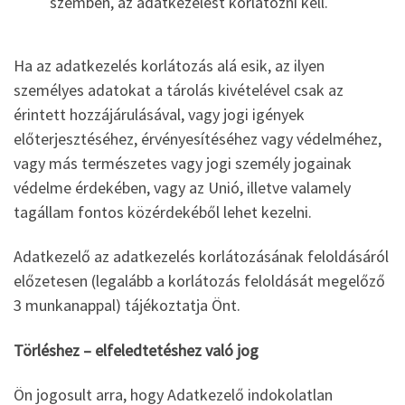
szemben, az adatkezelést korlátozni kell.
Ha az adatkezelés korlátozás alá esik, az ilyen
személyes adatokat a tárolás kivételével csak az
érintett hozzájárulásával, vagy jogi igények
előterjesztéséhez, érvényesítéséhez vagy védelméhez,
vagy más természetes vagy jogi személy jogainak
védelme érdekében, vagy az Unió, illetve valamely
tagállam fontos közérdekéből lehet kezelni.
Adatkezelő az adatkezelés korlátozásának feloldásáról
előzetesen (legalább a korlátozás feloldását megelőző
3 munkanappal) tájékoztatja Önt.
Törléshez – elfeledtetéshez való jog
Ön jogosult arra, hogy Adatkezelő indokolatlan