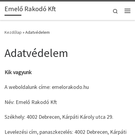
Emelő Rakodó Kft
Skip to content
Search
Me
Kezdőlap
»
Adatvédelem
Adatvédelem
Kik vagyunk
A weboldalunk címe: emelorakodo.hu
Név: Emelő Rakodó Kft
Székhely: 4002 Debrecen, Kárpáti Károly utca 29.
Levelezési cím, panaszkezelés: 4002 Debrecen, Kárpáti