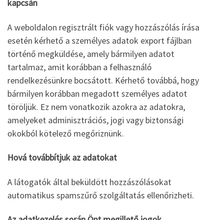
kapcsán
A weboldalon regisztrált fiók vagy hozzászólás írása
esetén kérhető a személyes adatok export fájlban
történő megküldése, amely bármilyen adatot
tartalmaz, amit korábban a felhasználó
rendelkezésünkre bocsátott. Kérhető továbbá, hogy
bármilyen korábban megadott személyes adatot
töröljük. Ez nem vonatkozik azokra az adatokra,
amelyeket adminisztrációs, jogi vagy biztonsági
okokból kötelező megőriznünk.
Hová továbbítjuk az adatokat
A látogatók által beküldött hozzászólásokat
automatikus spamszűrő szolgáltatás ellenőrizheti.
Az adatkezelés során Önt megillető jogok