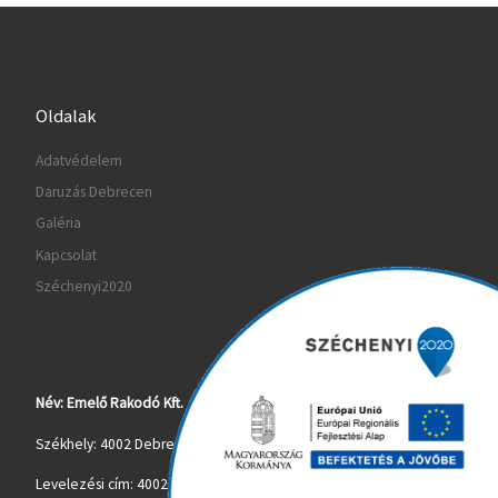
Oldalak
Adatvédelem
Daruzás Debrecen
Galéria
Kapcsolat
Széchenyi2020
Név: Emelő Rakodó Kft.
Székhely: 4002 Debrecen, Kárpáti Károly utca 29.
Levelezési cím: 4002 Debrecen, Kárpáti Károly utca 29.