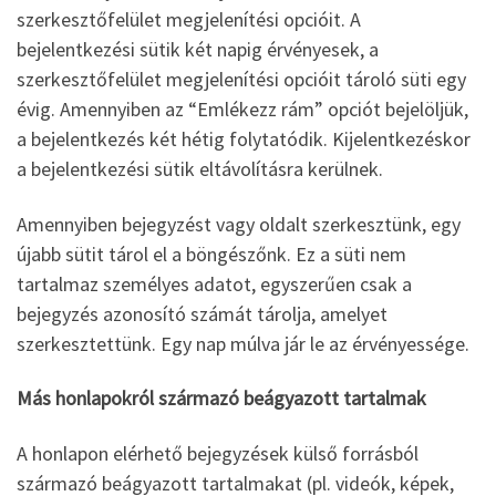
szerkesztőfelület megjelenítési opcióit. A
bejelentkezési sütik két napig érvényesek, a
szerkesztőfelület megjelenítési opcióit tároló süti egy
évig. Amennyiben az “Emlékezz rám” opciót bejelöljük,
a bejelentkezés két hétig folytatódik. Kijelentkezéskor
a bejelentkezési sütik eltávolításra kerülnek.
Amennyiben bejegyzést vagy oldalt szerkesztünk, egy
újabb sütit tárol el a böngészőnk. Ez a süti nem
tartalmaz személyes adatot, egyszerűen csak a
bejegyzés azonosító számát tárolja, amelyet
szerkesztettünk. Egy nap múlva jár le az érvényessége.
Más honlapokról származó beágyazott tartalmak
A honlapon elérhető bejegyzések külső forrásból
származó beágyazott tartalmakat (pl. videók, képek,