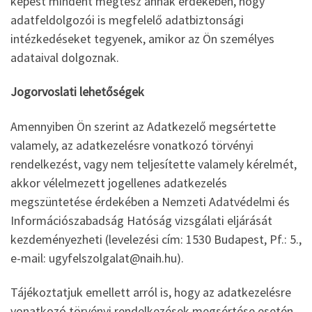
képest mindent megtesz annak érdekében, hogy
adatfeldolgozói is megfelelő adatbiztonsági
intézkedéseket tegyenek, amikor az Ön személyes
adataival dolgoznak.
Jogorvoslati lehetőségek
Amennyiben Ön szerint az Adatkezelő megsértette
valamely, az adatkezelésre vonatkozó törvényi
rendelkezést, vagy nem teljesítette valamely kérelmét,
akkor vélelmezett jogellenes adatkezelés
megszüntetése érdekében a Nemzeti Adatvédelmi és
Információszabadság Hatóság vizsgálati eljárását
kezdeményezheti (levelezési cím: 1530 Budapest, Pf.: 5.,
e-mail: ugyfelszolgalat@naih.hu).
Tájékoztatjuk emellett arról is, hogy az adatkezelésre
vonatkozó törvényi rendelkezések megsértése esetén,