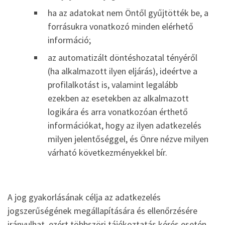
ha az adatokat nem Öntől gyűjtötték be, a
forrásukra vonatkozó minden elérhető
információ;
az automatizált döntéshozatal tényéről
(ha alkalmazott ilyen eljárás), ideértve a
profilalkotást is, valamint legalább
ezekben az esetekben az alkalmazott
logikára és arra vonatkozóan érthető
információkat, hogy az ilyen adatkezelés
milyen jelentőséggel, és Önre nézve milyen
várható következményekkel bír.
A jog gyakorlásának célja az adatkezelés
jogszerűségének megállapítására és ellenőrzésére
irányulhat, ezért többszöri tájékoztatás kérés esetén